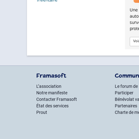
inventaire
Une 
auto
surv
prot
Voi
Framasoft
Commun
L’association
Le forum de
Notre manifeste
Participer
Contacter Framasoft
Bénévolat va
État des services
Partenaires
Prout
Charte de m