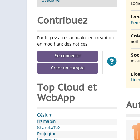
Système
Logi
Lan
Contribuez
Fran
Cré
Participez à cet annuaire en créant ou
neil
en modifiant des notices.
Soc
Se connecter
Asso
Créer un compte
Lic
Lice
Top Cloud et
WebApp
Aut
Césium
framabin
ShareLaTeX
Projeqtor