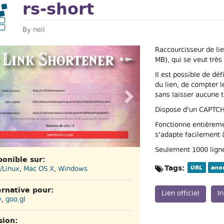
rs-short
By
neil
evious
Next
Raccourcisseur de l
MB), qui se veut très
Il est possible de dé
du lien, de compter l
sans laisser aucune t
Dispose d'un CAPTCH
Fonctionne entièreme
s'adapte facilement 
Seulement 1000 lign
ponible sur:
Tags:
URL
ano
/Linux
,
Mac OS X
,
Windows
ernative pour:
Lien officiel
In
y
,
goo.gl
sion: