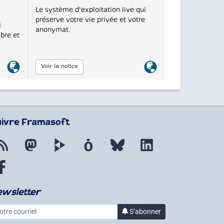
Le système d'exploitation live qui
préserve votre vie privée et votre
i
anonymat.
ibre et
Lien
Lien
Voir la notice
officiel
officiel
uivre Framasoft
Flux RSS
Mastodon
PeerTube
Mobilizon
Bluesky
LinkedIn
Facebook
ewsletter
re courriel
S’abonner
à la lettre d’informations