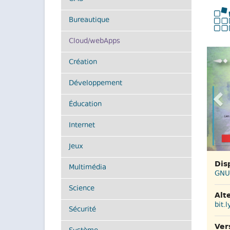
Bureautique
(actuel)
Cloud/webApps
Pr
Création
Développement
Éducation
Internet
Jeux
Dis
Multimédia
GNU
Science
Alt
bit.l
Sécurité
Ver