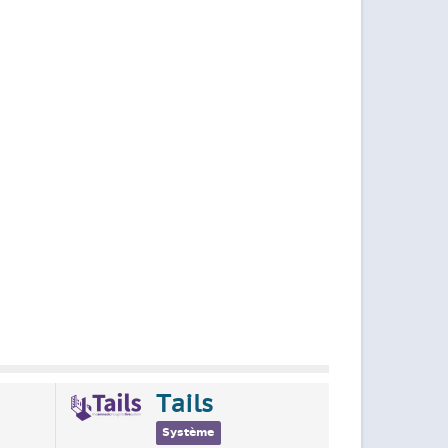
Tails
Système