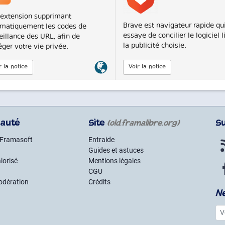
extension supprimant
Brave est navigateur rapide qu
matiquement les codes de
essaye de concilier le logiciel l
eillance des URL, afin de
la publicité choisie.
éger votre vie privée.
Lien
r la notice
Voir la notice
officiel
auté
Site
S
(old.framalibre.org)
 Framasoft
Entraide
Guides et astuces
lorisé
Mentions légales
CGU
odération
Crédits
N
Vot