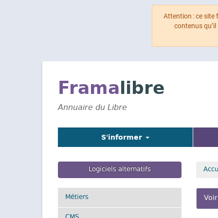
Attention : ce site
contenus qu’il
Aller
au
contenu
Frama
libre
principal
Annuaire du Libre
S'informer
Logiciels alternatifs
Accu
On
Métiers
Voir
pr
CMS