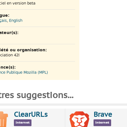
ciel en version beta
gue:
çais
,
English
ateur(s):
iété ou organisation:
ciation 42l
ence(s):
nce Publique Mozilla (MPL)
res suggestions...
ClearURLs
Brave
Internet
Internet