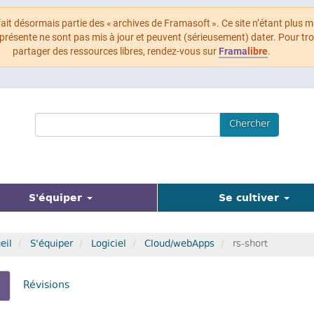
 fait désormais partie des « archives de Framasoft ». Ce site n’étant plus m
 présente ne sont pas mis à jour et peuvent (sérieusement) dater. Pour tr
partager des ressources libres, rendez-vous sur
Frama
libre
.
Search
Chercher
Terms
(actuel)
S'équiper
Se cultiver
eil
S'équiper
Logiciel
Cloud/webApps
rs-short
glets
(onglet
Révisions
actif)
incipaux