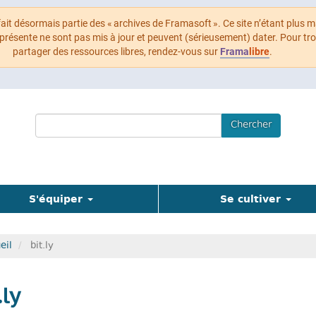
 fait désormais partie des « archives de Framasoft ». Ce site n’étant plus m
 présente ne sont pas mis à jour et peuvent (sérieusement) dater. Pour tr
partager des ressources libres, rendez-vous sur
Frama
libre
.
Search
Chercher
Terms
S'équiper
Se cultiver
eil
bit.ly
.ly