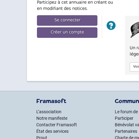
Participez à cet annuaire en créant ou
en modifiant des notices.
Se connecter
Créer un compte
Un r
léger
Voi
Framasoft
Commun
L’association
Le forum de
Notre manifeste
Participer
Contacter Framasoft
Bénévolat va
État des services
Partenaires
Prout
Charte de m