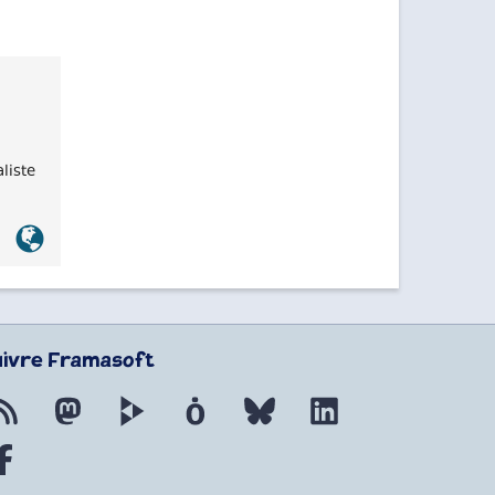
liste
Lien
officiel
uivre Framasoft
Flux RSS
Mastodon
PeerTube
Mobilizon
Bluesky
LinkedIn
Facebook