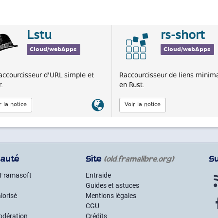
Lstu
rs-short
Cloud/webApps
Cloud/webApps
accourcisseur d'URL simple et
Raccourcisseur de liens minima
.
en Rust.
Lien
r la notice
Voir la notice
officiel
auté
Site
S
(old.framalibre.org)
 Framasoft
Entraide
Guides et astuces
lorisé
Mentions légales
CGU
odération
Crédits