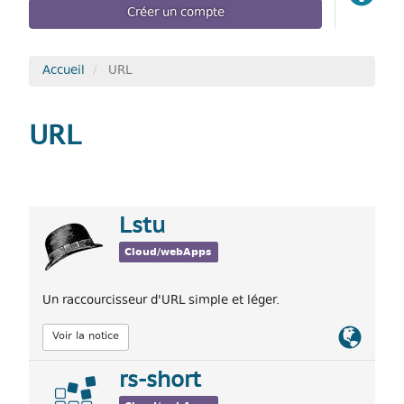
Créer un compte
Accueil
URL
URL
Lstu
Cloud/webApps
Un raccourcisseur d'URL simple et léger.
Lien
Voir la notice
officiel
rs-short