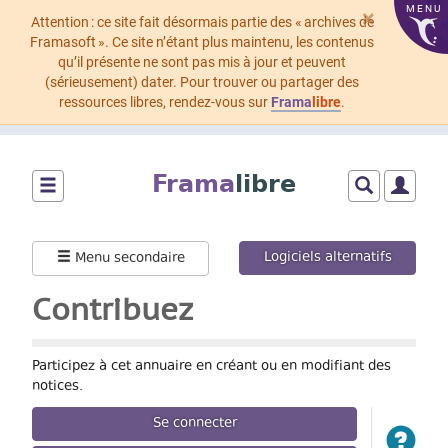
MENU
×
Attention : ce site fait désormais partie des « archives de
Framasoft ». Ce site n’étant plus maintenu, les contenus
qu’il présente ne sont pas mis à jour et peuvent
(sérieusement) dater. Pour trouver ou partager des
ressources libres, rendez-vous sur
Frama
libre
.
Aller
au
Frama
libre
contenu
principal
Montrer/cacher
Montrer/cach
Montrer
le
le
le
menu
formulaire
menu
Logiciels alternatifs
Menu secondaire
principal
de
utilisat
recherche
Contribuez
Participez à cet annuaire en créant ou en modifiant des
notices.
Se connecter