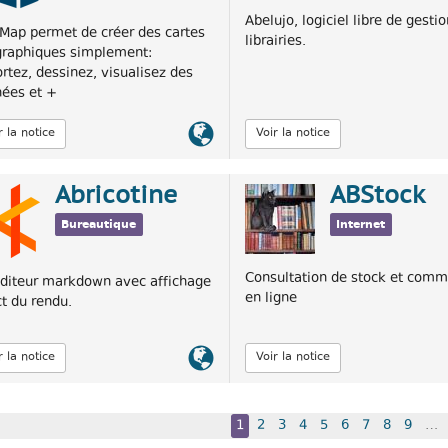
Abelujo, logiciel libre de gesti
Map permet de créer des cartes
librairies.
raphiques simplement:
rtez, dessinez, visualisez des
ées et +
Lien
r la notice
Voir la notice
officiel
Abricotine
ABStock
Bureautique
Internet
Consultation de stock et com
diteur markdown avec affichage
en ligne
ct du rendu.
Lien
r la notice
Voir la notice
officiel
1
2
3
4
5
6
7
8
9
…