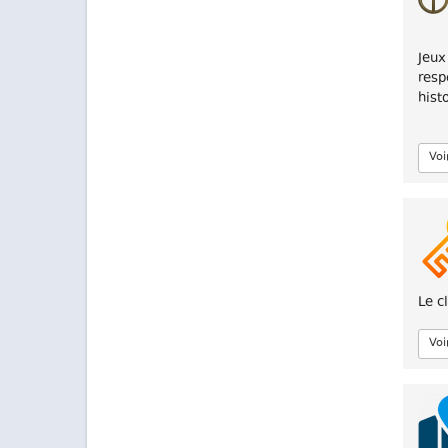
Jeux
resp
hist
Voi
Le c
Voi