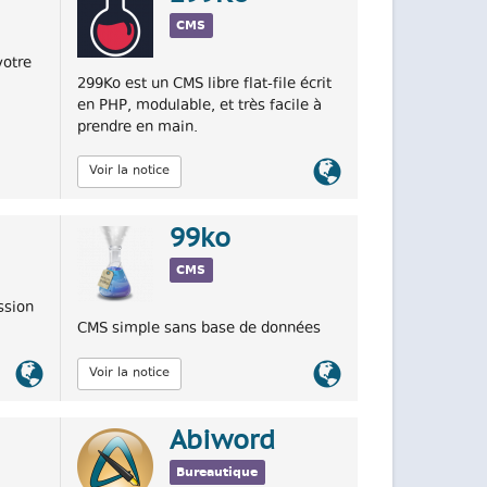
CMS
votre
299Ko est un CMS libre flat-file écrit
en PHP, modulable, et très facile à
prendre en main.
Lien
Voir la notice
officiel
99ko
CMS
ssion
CMS simple sans base de données
Lien
Lien
Voir la notice
officiel
officiel
Abiword
Bureautique