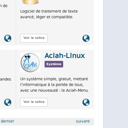
on de
Logiciel de traitement de texte
avancé, léger et compatible.
Lien
Lien
Voir la notice
officiel
officiel
Aciah-Linux
Système
Un système simple, gratuit, mettant
mandes
l'informatique à la portée de tous,
avec une nouveauté : le Aciah-Menu.
Lien
Lien
Voir la notice
officiel
officiel
dernier
suivant