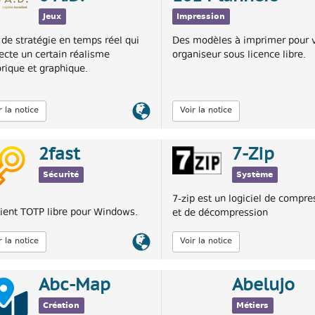
Jeux
Impression
 de stratégie en temps réel qui
Des modèles à imprimer pour 
ecte un certain réalisme
organiseur sous licence libre.
orique et graphique.
Lien
r la notice
Voir la notice
officiel
2fast
7-Zip
Sécurité
Système
7-zip est un logiciel de compre
lient TOTP libre pour Windows.
et de décompression
Lien
r la notice
Voir la notice
officiel
Abc-Map
Abelujo
Création
Métiers