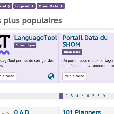
riel
Logiciel
Open Data
s plus populaires
LanguageTool
Portail Data du
SHOM
Bureautique
Open Data
uageTool permet de corriger des
Un portail pour mieux partager
es.
données de l'environnement m
Lien
r la notice
Voir la notice
officiel
1
2
3
4
5
6
7
8
9
…
0 A.D.
101 Planners