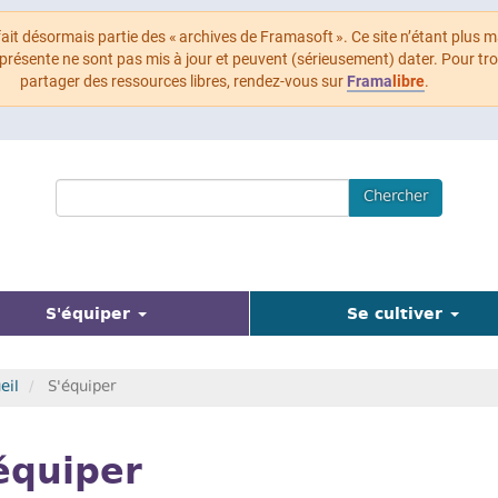
 fait désormais partie des « archives de Framasoft ». Ce site n’étant plus m
 présente ne sont pas mis à jour et peuvent (sérieusement) dater. Pour tr
partager des ressources libres, rendez-vous sur
Frama
libre
.
Search
Chercher
Terms
(actuel)
S'équiper
Se cultiver
eil
S'équiper
équiper