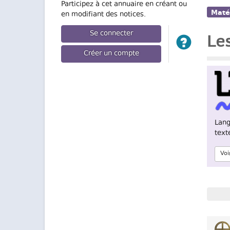
Participez à cet annuaire en créant ou
Maté
en modifiant des notices.
Se connecter
Le
Créer un compte
Lang
text
Voi