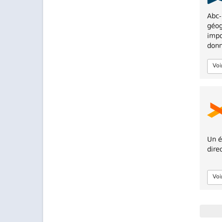
Abc-
géog
impo
donn
Voi
Un é
dire
Voi