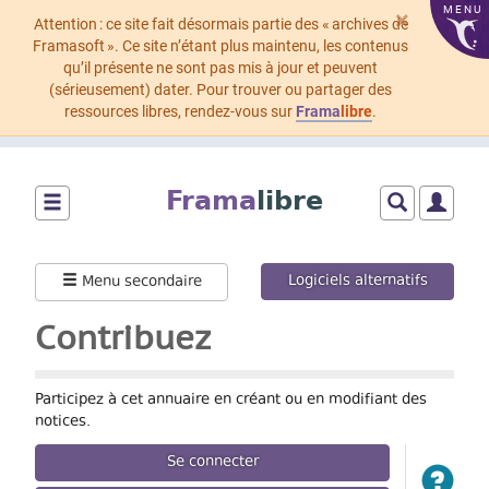
MENU
×
Attention : ce site fait désormais partie des « archives de
Framasoft ». Ce site n’étant plus maintenu, les contenus
qu’il présente ne sont pas mis à jour et peuvent
(sérieusement) dater. Pour trouver ou partager des
ressources libres, rendez-vous sur
Frama
libre
.
Aller
au
Frama
libre
contenu
principal
Montrer/cacher
Montrer/cach
Montrer
le
le
le
menu
formulaire
menu
Logiciels alternatifs
Menu secondaire
principal
de
utilisat
recherche
Contribuez
Participez à cet annuaire en créant ou en modifiant des
notices.
Se connecter