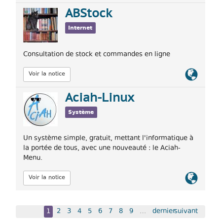
officiel
ABStock
Internet
Consultation de stock et commandes en ligne
Lien
Voir la notice
officiel
Aciah-Linux
Système
Un système simple, gratuit, mettant l'informatique à
la portée de tous, avec une nouveauté : le Aciah-
Menu.
Lien
Voir la notice
officiel
1
2
3
4
5
6
7
8
9
…
dernier
suivant