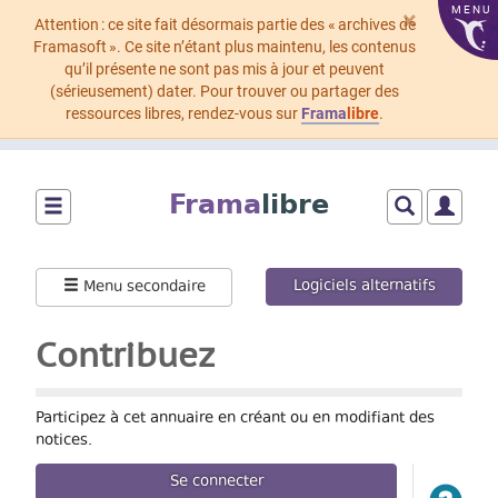
MENU
×
Attention : ce site fait désormais partie des « archives de
Framasoft ». Ce site n’étant plus maintenu, les contenus
qu’il présente ne sont pas mis à jour et peuvent
(sérieusement) dater. Pour trouver ou partager des
ressources libres, rendez-vous sur
Frama
libre
.
Aller
au
Frama
libre
contenu
principal
Montrer/cacher
Montrer/cach
Montrer
le
le
le
menu
formulaire
menu
Logiciels alternatifs
Menu secondaire
principal
de
utilisat
recherche
Contribuez
Participez à cet annuaire en créant ou en modifiant des
notices.
Se connecter