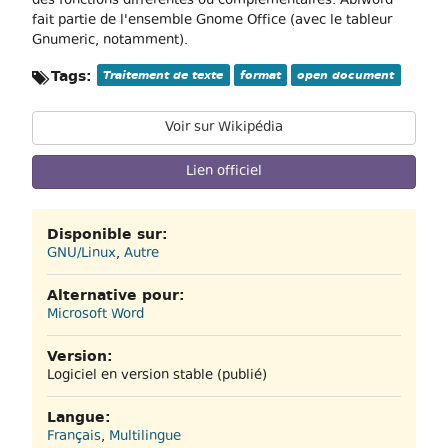
des fonctions différentes ou complémentaires. Abiword
fait partie de l'ensemble Gnome Office (avec le tableur
Gnumeric, notamment).
Tags:
Traitement de texte
format
open document
Voir sur Wikipédia
Lien officiel
Disponible sur:
GNU/Linux
,
Autre
Alternative pour:
Microsoft Word
Version:
Logiciel en version stable (publié)
Langue:
Français
,
Multilingue