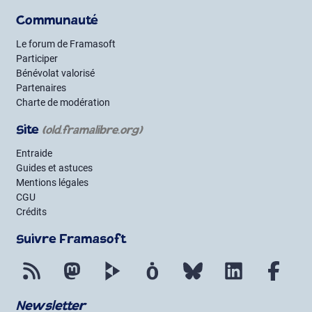
Communauté
Le forum de Framasoft
Participer
Bénévolat valorisé
Partenaires
Charte de modération
Site
(old.framalibre.org)
Entraide
Guides et astuces
Mentions légales
CGU
Crédits
Suivre Framasoft
Flux RSS
Mastodon
PeerTube
Mobilizon
Bluesky
LinkedIn
Face
Newsletter