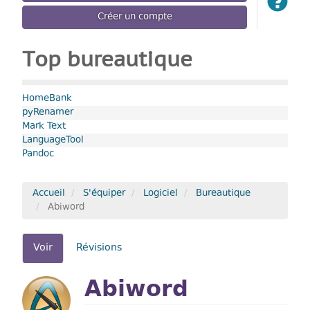
Créer un compte
Top bureautique
HomeBank
pyRenamer
Mark Text
LanguageTool
Pandoc
Accueil
S'équiper
Logiciel
Bureautique
Abiword
Onglets
Voir
(onglet
Révisions
actif)
principaux
Abiword