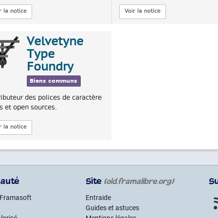
r la notice
Voir la notice
Velvetyne
Type
Foundry
Biens communs
ributeur des polices de caractère
es et open sources.
r la notice
auté
Site
S
(old.framalibre.org)
 Framasoft
Entraide
Guides et astuces