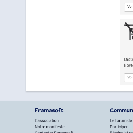
Voi
Dist
libr
Voi
Framasoft
Commun
L’association
Le forum de
Notre manifeste
Participer