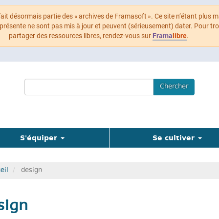
 fait désormais partie des « archives de Framasoft ». Ce site n’étant plus m
 présente ne sont pas mis à jour et peuvent (sérieusement) dater. Pour tr
partager des ressources libres, rendez-vous sur
Frama
libre
.
Search
Chercher
Terms
S'équiper
Se cultiver
eil
design
sign