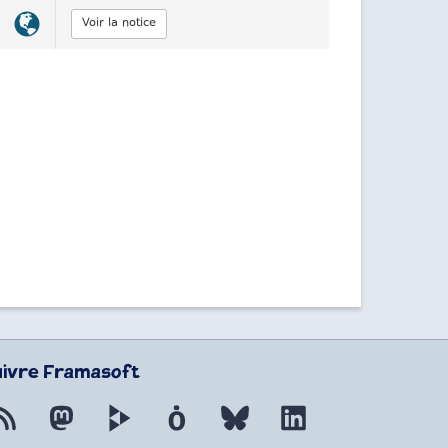
Lien
Voir la notice
officiel
uivre Framasoft
Flux RSS
Mastodon
PeerTube
Mobilizon
Bluesky
LinkedIn