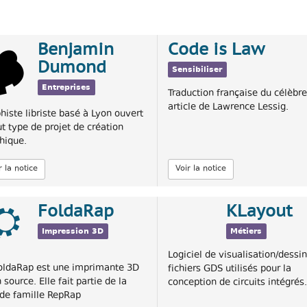
Benjamin
Code is Law
Dumond
Sensibiliser
Entreprises
Traduction française du célèbre
article de Lawrence Lessig.
histe libriste basé à Lyon ouvert
ut type de projet de création
hique.
r la notice
Voir la notice
FoldaRap
KLayout
Impression 3D
Métiers
Logiciel de visualisation/dessi
oldaRap est une imprimante 3D
fichiers GDS utilisés pour la
 source. Elle fait partie de la
conception de circuits intégrés.
de famille RepRap