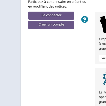
Participez à cet annuaire en créant ou
en modifiant des notices.
Se connecter
Créer un compte
Grap
à to
grap
Voi
La F
open
gran