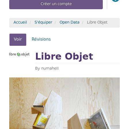
Créer un compte
Accueil
S'équiper
Open Data
Libre Objet
Onglets
Voir
(onglet
Révisions
actif)
principaux
Libre Objet
By
numahell