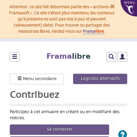
MENU
×
Attention : ce site fait désormais partie des « archives de
Framasoft ». Ce site n’étant plus maintenu, les contenus
qu’il présente ne sont pas mis à jour et peuvent
(sérieusement) dater. Pour trouver ou partager des
ressources libres, rendez-vous sur
Frama
libre
.
Aller
au
Frama
libre
contenu
principal
Montrer/cacher
Montrer/cach
Montrer
le
le
le
menu
formulaire
menu
Logiciels alternatifs
Menu secondaire
principal
de
utilisat
recherche
Contribuez
Participez à cet annuaire en créant ou en modifiant des
notices.
Se connecter