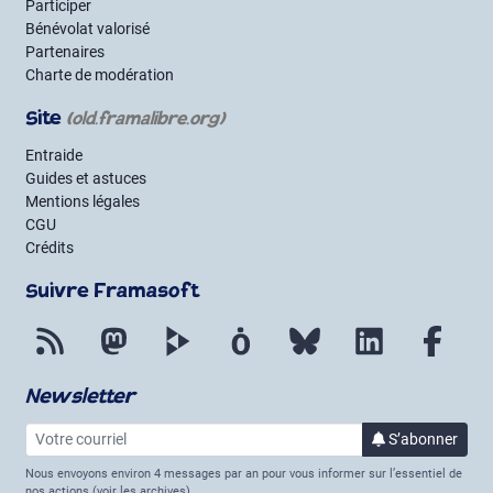
Participer
Bénévolat valorisé
Partenaires
Charte de modération
Site
(old.framalibre.org)
Entraide
Guides et astuces
Mentions légales
CGU
Crédits
Suivre Framasoft
Flux RSS
Mastodon
PeerTube
Mobilizon
Bluesky
LinkedIn
Face
Newsletter
Votre courriel
S’abonner
à la lettre 
Nous envoyons environ 4 messages par an pour vous informer sur l’essentiel de
nos actions (
voir les archives
).