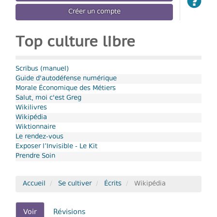
Créer un compte
Top culture libre
Scribus (manuel)
Guide d'autodéfense numérique
Morale Économique des Métiers
Salut, moi c'est Greg
Wikilivres
Wikipédia
Wiktionnaire
Le rendez-vous
Exposer l’Invisible - Le Kit
Prendre Soin
Accueil
Se cultiver
Écrits
Wikipédia
Onglets
Voir
(onglet
Révisions