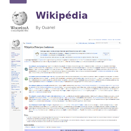
actif)
principaux
Wikipédia
By
Ouanel