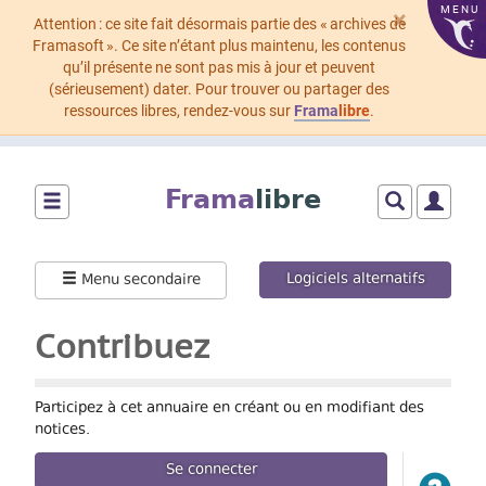
MENU
×
Attention : ce site fait désormais partie des « archives de
Framasoft ». Ce site n’étant plus maintenu, les contenus
qu’il présente ne sont pas mis à jour et peuvent
(sérieusement) dater. Pour trouver ou partager des
ressources libres, rendez-vous sur
Frama
libre
.
Aller
au
Frama
libre
contenu
principal
Montrer/cacher
Montrer/cach
Montrer
le
le
le
menu
formulaire
menu
Logiciels alternatifs
Menu secondaire
principal
de
utilisat
recherche
Contribuez
Participez à cet annuaire en créant ou en modifiant des
notices.
Se connecter