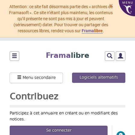
MENU
×
Attention : ce site fait désormais partie des « archives de
Framasoft ». Ce site n’étant plus maintenu, les contenus
qu’il présente ne sont pas mis à jour et peuvent
(sérieusement) dater. Pour trouver ou partager des
ressources libres, rendez-vous sur
Frama
libre
.
Aller
au
Frama
libre
contenu
principal
Montrer/cacher
Montrer/cach
Montrer
le
le
le
menu
formulaire
menu
Logiciels alternatifs
Menu secondaire
principal
de
utilisat
recherche
Contribuez
Participez à cet annuaire en créant ou en modifiant des
notices.
Se connecter