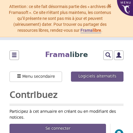
MENU
×
Attention : ce site fait désormais partie des « archives de
Framasoft ». Ce site n’étant plus maintenu, les contenus
qu’il présente ne sont pas mis à jour et peuvent
(sérieusement) dater. Pour trouver ou partager des
ressources libres, rendez-vous sur
Frama
libre
.
Aller
au
Frama
libre
contenu
principal
Montrer/cacher
Montrer/cach
Montrer
le
le
le
menu
formulaire
menu
Logiciels alternatifs
Menu secondaire
principal
de
utilisat
recherche
Contribuez
Participez à cet annuaire en créant ou en modifiant des
notices.
Se connecter