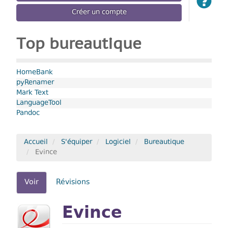
Créer un compte
Top bureautique
HomeBank
pyRenamer
Mark Text
LanguageTool
Pandoc
Accueil
S'équiper
Logiciel
Bureautique
Evince
Onglets
Voir
(onglet
Révisions
actif)
principaux
Evince