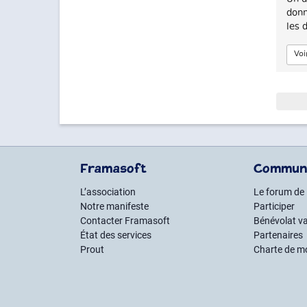
Un d
donn
les 
Voi
Framasoft
Commun
L’association
Le forum de
Notre manifeste
Participer
Contacter Framasoft
Bénévolat va
État des services
Partenaires
Prout
Charte de m