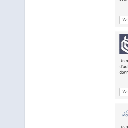
Voi
Un o
d'ad
don
Voi