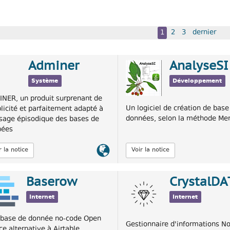
1
2
3
dernier
Adminer
AnalyseSI
Système
Développement
NER, un produit surprenant de
Un logiciel de création de base
licité et parfaitement adapté à
données, selon la méthode Mer
sage épisodique des bases de
nées
Lien
r la notice
Voir la notice
officiel
Baserow
CrystalDA
Internet
Internet
base de donnée no-code Open
Gestionnaire d'informations N
ce alternative à Airtable