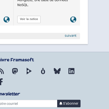
MongoDB, une base de données
NoSQL.
Lien
Lien
Voir la notice
officiel
officiel
suivant
uivre Framasoft
Flux RSS
Mastodon
PeerTube
Mobilizon
Bluesky
LinkedIn
Facebook
ewsletter
re courriel
S’abonner
à la lettre d’informations