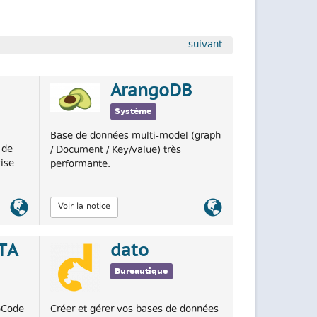
suivant
ArangoDB
Système
Base de données multi-model (graph
 de
/ Document / Key/value) très
ise
performante.
Lien
Lien
Voir la notice
officiel
officiel
TA
dato
Bureautique
oCode
Créer et gérer vos bases de données