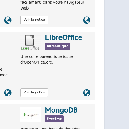
facilement, dans votre navigateur
Web
Lien
Lien
Voir la notice
officiel
officiel
LibreOffice
Bureautique
Une suite bureautique issue
d'OpenOffice.org.
de
hode
Lien
Lien
Voir la notice
officiel
officiel
MongoDB
Système