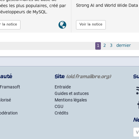
es gestionnaires de base de
Strong AI and World Wide Data
ées les plus populaires, créé par
développeurs de MySQL.
Lien
r la notice
Voir la notice
officiel
1
2
3
dernier
auté
Site
S
(old.framalibre.org)
 Framasoft
Entraide
Guides et astuces
lorisé
Mentions légales
CGU
odération
Crédits
N
Vot