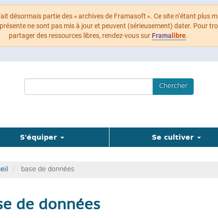
 fait désormais partie des « archives de Framasoft ». Ce site n’étant plus m
 présente ne sont pas mis à jour et peuvent (sérieusement) dater. Pour tr
partager des ressources libres, rendez-vous sur
Frama
libre
.
Search
Chercher
Terms
S'équiper
Se cultiver
eil
base de données
se de données