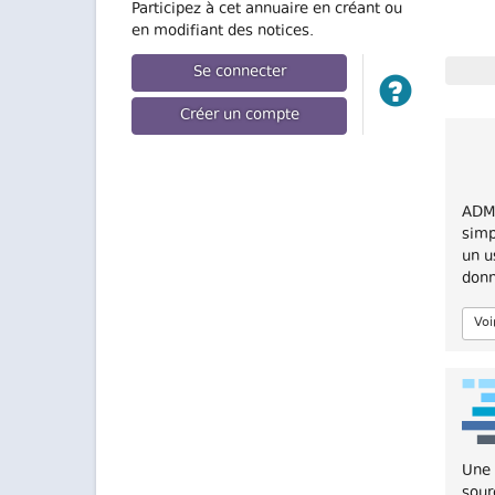
Participez à cet annuaire en créant ou
en modifiant des notices.
Se connecter
Créer un compte
ADMI
simp
un u
don
Voi
Une 
sour