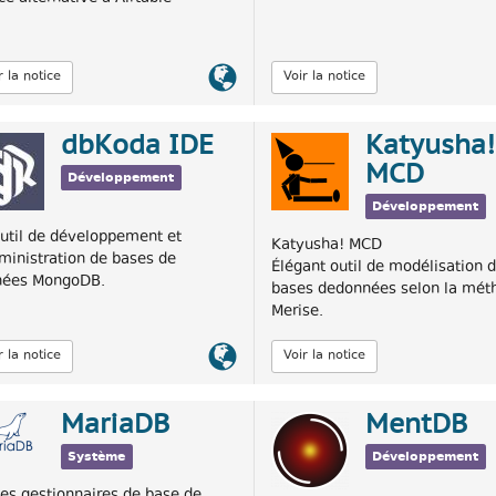
Lien
r la notice
Voir la notice
officiel
dbKoda IDE
Katyusha!
MCD
Développement
Développement
util de développement et
Katyusha! MCD
ministration de bases de
Élégant outil de modélisation 
nées MongoDB.
bases dedonnées selon la mét
Merise.
Lien
r la notice
Voir la notice
officiel
MariaDB
MentDB
Système
Développement