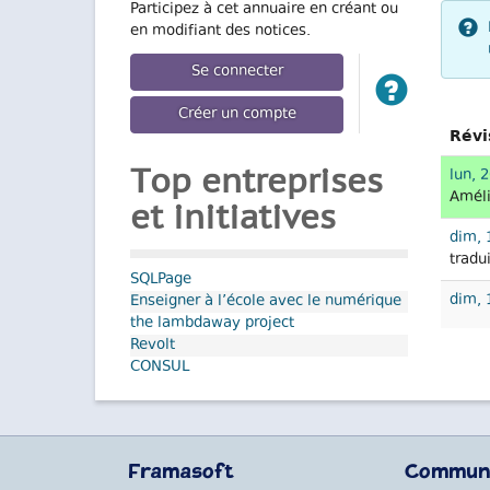
Participez à cet annuaire en créant ou
en modifiant des notices.
Se connecter
Créer un compte
Révi
lun, 
Top entreprises
Améli
et initiatives
dim, 
tradui
SQLPage
dim, 
Enseigner à l’école avec le numérique
the lambdaway project
Revolt
CONSUL
Framasoft
Commun