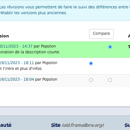
Les révisions vous permettent de faire le suivi des différences entre 
rétablir les versions plus anciennes.
Compare
sion
20/11/2023 - 14:37
par
Popolon
oration de la description courte
19/11/2023 - 18:11
par
Popolon
t l'intro et plus d'infos
19/11/2023 - 18:04
par
Popolon
auté
Site
S
(old.framalibre.org)