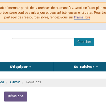
 fait désormais partie des « archives de Framasoft ». Ce site n’étant plus m
 présente ne sont pas mis à jour et peuvent (sérieusement) dater. Pour tr
partager des ressources libres, rendez-vous sur
Frama
libre
.
Search
Chercher
Terms
S'équiper
Se cultiver
eil
Osmin
Révisions
glets
Révisions
(onglet
actif)
incipaux