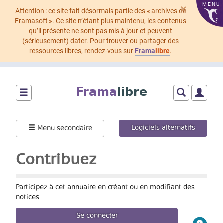
MENU
×
Attention : ce site fait désormais partie des « archives de
Framasoft ». Ce site n’étant plus maintenu, les contenus
qu’il présente ne sont pas mis à jour et peuvent
(sérieusement) dater. Pour trouver ou partager des
ressources libres, rendez-vous sur
Frama
libre
.
Aller
au
Frama
libre
contenu
principal
Montrer/cacher
Montrer/cach
Montrer
le
le
le
menu
formulaire
menu
Logiciels alternatifs
Menu secondaire
principal
de
utilisat
recherche
Contribuez
Participez à cet annuaire en créant ou en modifiant des
notices.
Se connecter