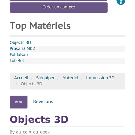
Créer un compte
Top Matériels
Objects 3D
Prusa i3 MK2
FoldaRap
LulzBot
Accueil
S'équiper
Matériel
Impression 3D
Objects 3D
Onglets
Voir
(onglet
Révisions
actif)
principaux
Objects 3D
By
au_coin_du_geek