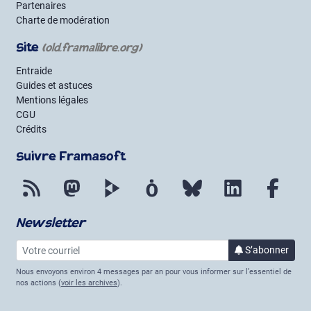
Partenaires
Charte de modération
Site
(old.framalibre.org)
Entraide
Guides et astuces
Mentions légales
CGU
Crédits
Suivre Framasoft
Flux RSS
Mastodon
PeerTube
Mobilizon
Bluesky
LinkedIn
Face
Newsletter
Votre courriel
S’abonner
à la lettre 
Nous envoyons environ 4 messages par an pour vous informer sur l’essentiel de
nos actions (
voir les archives
).