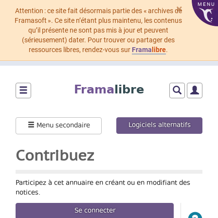
MENU
×
Attention : ce site fait désormais partie des « archives de
Framasoft ». Ce site n’étant plus maintenu, les contenus
qu’il présente ne sont pas mis à jour et peuvent
(sérieusement) dater. Pour trouver ou partager des
ressources libres, rendez-vous sur
Frama
libre
.
Aller
au
Frama
libre
contenu
principal
Montrer/cacher
Montrer/cach
Montrer
le
le
le
menu
formulaire
menu
Logiciels alternatifs
Menu secondaire
principal
de
utilisat
recherche
Contribuez
Participez à cet annuaire en créant ou en modifiant des
notices.
Se connecter