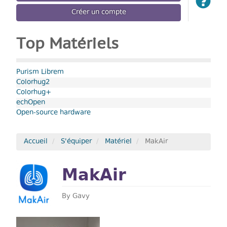
Créer un compte
Top Matériels
Purism Librem
Colorhug2
Colorhug+
echOpen
Open-source hardware
Accueil
S'équiper
Matériel
MakAir
MakAir
By
Gavy