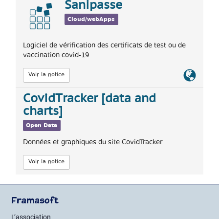
Sanipasse
Cloud/webApps
Logiciel de vérification des certificats de test ou de
vaccination covid-19
Lien
Voir la notice
officiel
CovidTracker [data and
charts]
Open Data
Données et graphiques du site CovidTracker
Voir la notice
Framasoft
L’association