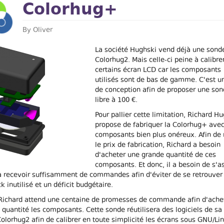
Colorhug+
By
Oliver
La société Hughski vend déjà une sonde
Colorhug2. Mais celle-ci peine à calibre
certains écran LCD car les composants
utilisés sont de bas de gamme. C'est u
de conception afin de proposer une so
libre à 100 €.
Pour pallier cette limitation, Richard H
propose de fabriquer la Colorhug+ ave
composants bien plus onéreux. Afin de 
le prix de fabrication, Richard a besoin
d'acheter une grande quantité de ces
composants. Et donc, il a besoin de s'a
va recevoir suffisamment de commandes afin d'éviter de se retrouver
k inutilisé et un déficit budgétaire.
Richard attend une centaine de promesses de commande afin d'ache
 quantité les composants. Cette sonde réutilisera des logiciels de sa 
olorhug2 afin de calibrer en toute simplicité les écrans sous GNU/Li