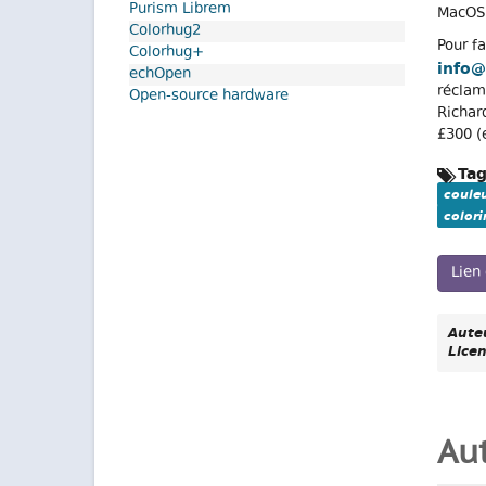
Purism Librem
MacOS
Colorhug2
Pour f
Colorhug+
info
echOpen
réclam
Open-source hardware
Richar
£300 (
Tag
coule
colori
Lien 
Auteu
Licen
Aut