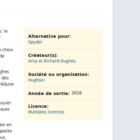
, la
Alternative pour:
r
Spyder
n choix
Créateur(s):
nde
Ania et Richard Hughes
ughes
Société ou organisation:
c des
Hughski
réduire
Année de sortie:
2018
ssurer
Licence:
 avec
Multiples licences
ter en
petite
nux,