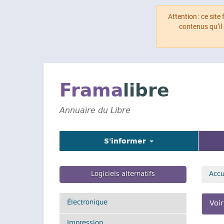
Attention : ce site
contenus qu’il
Aller
au
contenu
Frama
libre
principal
Annuaire du Libre
S'informer
Logiciels alternatifs
Accu
On
Électronique
Voir
pr
Impression