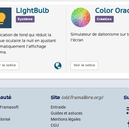
LightBulb
Color Ora
Système
Création
Simulateur de daltonisme sur t
ication de fond qui réduit la
l'écran
gue oculaire la nuit en ajustant
matiquement l'affichage
ma.
Lien
r la notice
Voir la notice
officiel
auté
Site
S
(old.framalibre.org)
 Framasoft
Entraide
Guides et astuces
lorisé
Mentions légales
CGU