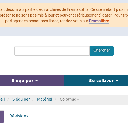
 fait désormais partie des « archives de Framasoft ». Ce site n’étant plus m
 présente ne sont pas mis à jour et peuvent (sérieusement) dater. Pour tr
partager des ressources libres, rendez-vous sur
Frama
libre
.
Search
Chercher
Terms
(actuel)
S'équiper
Se cultiver
eil
S'équiper
Matériel
Colorhug+
glets
(onglet
Révisions
actif)
incipaux