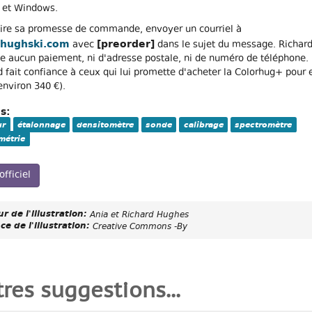
 et Windows.
aire sa promesse de commande, envoyer un courriel à
@hughski.com
[preorder]
avec
dans le sujet du message. Richar
e aucun paiement, ni d'adresse postale, ni de numéro de téléphone.
d fait confiance à ceux qui lui promette d'acheter la Colorhug+ pour 
environ 340 €).
s:
ur
étalonnage
densitomètre
sonde
calibrage
spectromètre
métrie
officiel
r de l'illustration:
Ania et Richard Hughes
ce de l'illustration:
Creative Commons -By
res suggestions...