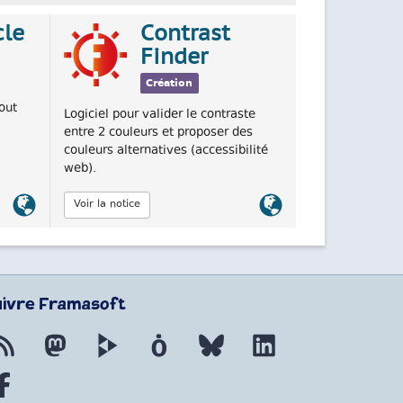
cle
Contrast
Finder
Création
out
Logiciel pour valider le contraste
entre 2 couleurs et proposer des
couleurs alternatives (accessibilité
web).
Lien
Lien
Voir la notice
officiel
officiel
uivre Framasoft
Flux RSS
Mastodon
PeerTube
Mobilizon
Bluesky
LinkedIn
Facebook