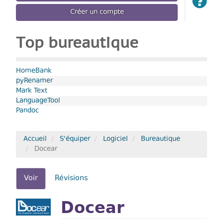
Créer un compte
Top bureautique
HomeBank
pyRenamer
Mark Text
LanguageTool
Pandoc
Accueil
S'équiper
Logiciel
Bureautique
Docear
Onglets
Voir
(onglet
Révisions
actif)
principaux
Docear