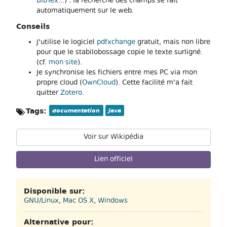
BibTex
...) : la recherche des champs se fait
automatiquement sur le web.
Conseils
J'utilise le logiciel
pdfxchange
gratuit, mais non libre
pour que le stabilobossage copie le texte surligné.
(cf.
mon site
).
Je synchronise les fichiers entre mes PC via mon
propre cloud (
OwnCloud
). Cette facilité m'a fait
quitter
Zotero
.
Tags:
documentation
Java
Voir sur Wikipédia
Lien officiel
Disponible sur:
GNU/Linux
,
Mac OS X
,
Windows
Alternative pour: