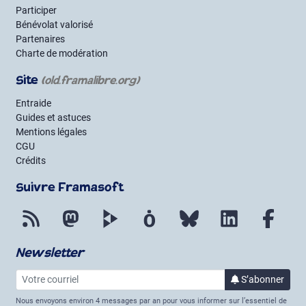
Participer
Bénévolat valorisé
Partenaires
Charte de modération
Site
(old.framalibre.org)
Entraide
Guides et astuces
Mentions légales
CGU
Crédits
Suivre Framasoft
Flux RSS
Mastodon
PeerTube
Mobilizon
Bluesky
LinkedIn
Face
Newsletter
Votre courriel
S’abonner
à la lettre 
Nous envoyons environ 4 messages par an pour vous informer sur l’essentiel de