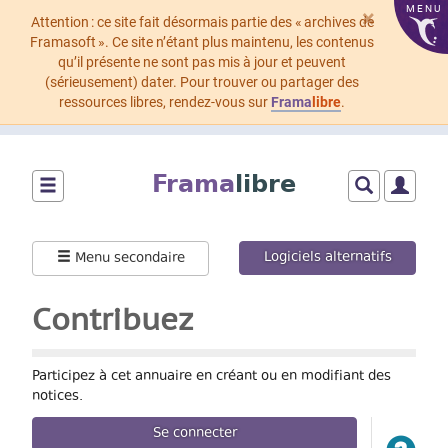
MENU
×
Attention : ce site fait désormais partie des « archives de
Framasoft ». Ce site n’étant plus maintenu, les contenus
qu’il présente ne sont pas mis à jour et peuvent
(sérieusement) dater. Pour trouver ou partager des
ressources libres, rendez-vous sur
Frama
libre
.
Aller
au
Frama
libre
contenu
principal
Montrer/cacher
Montrer/cach
Montrer
le
le
le
menu
formulaire
menu
Logiciels alternatifs
Menu secondaire
principal
de
utilisat
recherche
Contribuez
Participez à cet annuaire en créant ou en modifiant des
notices.
Se connecter