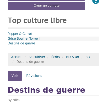
Créer un compte
Top culture libre
Pepper & Carrot
Grise Bouille, Tome I
Destins de guerre
Accueil
Se cultiver
Écrits
BD & art
BD
Destins de guerre
Onglets
Voir
(onglet
Révisions
actif)
principaux
Destins de guerre
By
Niko