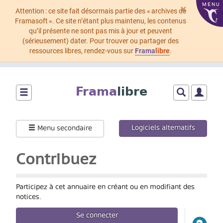
MENU
×
Attention : ce site fait désormais partie des « archives de
Framasoft ». Ce site n’étant plus maintenu, les contenus
qu’il présente ne sont pas mis à jour et peuvent
(sérieusement) dater. Pour trouver ou partager des
ressources libres, rendez-vous sur
Frama
libre
.
Aller
au
Frama
libre
contenu
principal
Montrer/cacher
Montrer/cach
Montrer
le
le
le
menu
formulaire
menu
Logiciels alternatifs
Menu secondaire
principal
de
utilisat
recherche
Contribuez
Participez à cet annuaire en créant ou en modifiant des
notices.
Se connecter