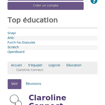
Créer un compte
Top éducation
Snap!
Anki
Furch-ha-Diaoulek
Scratch
OpenBoard
Accueil
S'équiper
Logiciel
Éducation
Claroline Connect
Onglets
Voir
(onglet
Révisions
actif)
principaux
Claroline