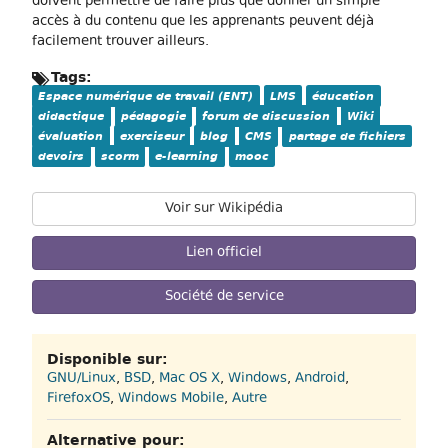
doivent permettre de faire plus que donner un simple
accès à du contenu que les apprenants peuvent déjà
facilement trouver ailleurs.
Tags:
Espace numérique de travail (ENT)
LMS
éducation
didactique
pédagogie
forum de discussion
Wiki
évaluation
exerciseur
blog
CMS
partage de fichiers
devoirs
scorm
e-learning
mooc
Voir sur Wikipédia
Lien officiel
Société de service
Disponible sur:
GNU/Linux
,
BSD
,
Mac OS X
,
Windows
,
Android
,
FirefoxOS
,
Windows Mobile
,
Autre
Alternative pour: