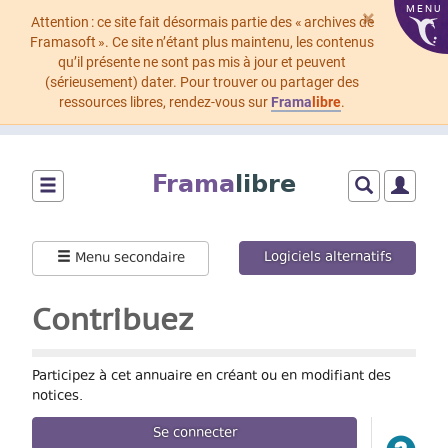
MENU
×
Attention : ce site fait désormais partie des « archives de
Framasoft ». Ce site n’étant plus maintenu, les contenus
qu’il présente ne sont pas mis à jour et peuvent
(sérieusement) dater. Pour trouver ou partager des
ressources libres, rendez-vous sur
Frama
libre
.
Aller
au
Frama
libre
contenu
principal
Montrer/cacher
Montrer/cach
Montrer
le
le
le
menu
formulaire
menu
Logiciels alternatifs
Menu secondaire
principal
de
utilisat
recherche
Contribuez
Participez à cet annuaire en créant ou en modifiant des
notices.
Se connecter