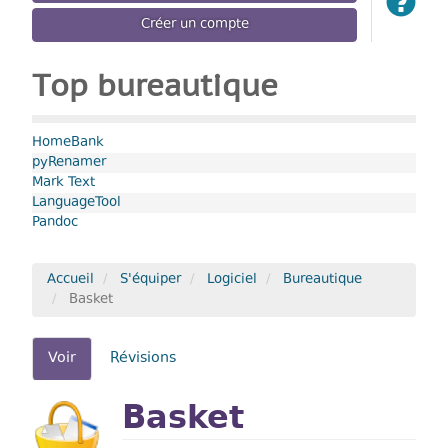
Créer un compte
Top bureautique
HomeBank
pyRenamer
Mark Text
LanguageTool
Pandoc
Accueil
S'équiper
Logiciel
Bureautique
Basket
Onglets
Voir
(onglet
Révisions
actif)
principaux
Basket