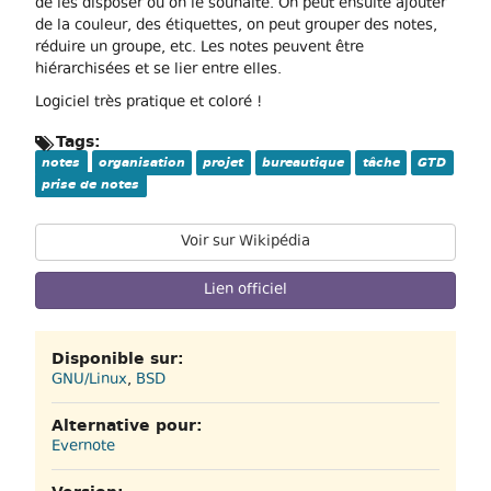
de les disposer où on le souhaite. On peut ensuite ajouter
de la couleur, des étiquettes, on peut grouper des notes,
réduire un groupe, etc. Les notes peuvent être
hiérarchisées et se lier entre elles.
Logiciel très pratique et coloré !
Tags:
notes
organisation
projet
bureautique
tâche
GTD
prise de notes
Voir sur Wikipédia
Lien officiel
Disponible sur:
GNU/Linux
,
BSD
Alternative pour:
Evernote