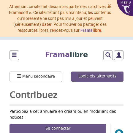
MENU
×
Attention : ce site fait désormais partie des « archives de
Framasoft ». Ce site n’étant plus maintenu, les contenus
qu’il présente ne sont pas mis à jour et peuvent
(sérieusement) dater. Pour trouver ou partager des
ressources libres, rendez-vous sur
Frama
libre
.
Aller
au
Frama
libre
contenu
principal
Montrer/cacher
Montrer/cach
Montrer
le
le
le
menu
formulaire
menu
Logiciels alternatifs
Menu secondaire
principal
de
utilisat
recherche
Contribuez
Participez à cet annuaire en créant ou en modifiant des
notices.
Se connecter