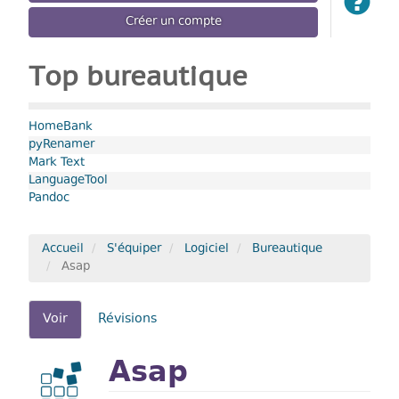
Créer un compte
Top bureautique
HomeBank
pyRenamer
Mark Text
LanguageTool
Pandoc
Accueil
S'équiper
Logiciel
Bureautique
Asap
Onglets
Voir
(onglet
Révisions
actif)
principaux
Asap