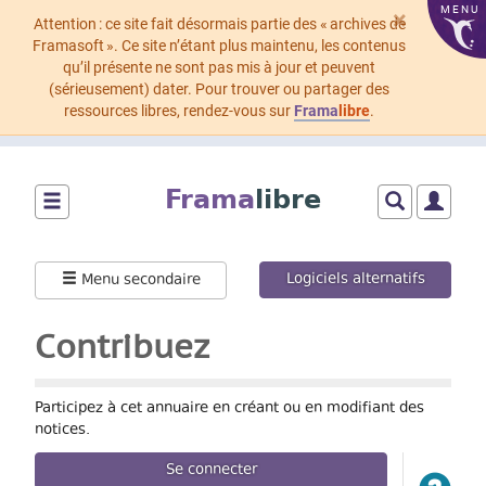
MENU
×
Attention : ce site fait désormais partie des « archives de
Framasoft ». Ce site n’étant plus maintenu, les contenus
qu’il présente ne sont pas mis à jour et peuvent
(sérieusement) dater. Pour trouver ou partager des
ressources libres, rendez-vous sur
Frama
libre
.
Aller
au
Frama
libre
contenu
principal
Montrer/cacher
Montrer/cach
Montrer
le
le
le
menu
formulaire
menu
Logiciels alternatifs
Menu secondaire
principal
de
utilisat
recherche
Contribuez
Participez à cet annuaire en créant ou en modifiant des
notices.
Se connecter