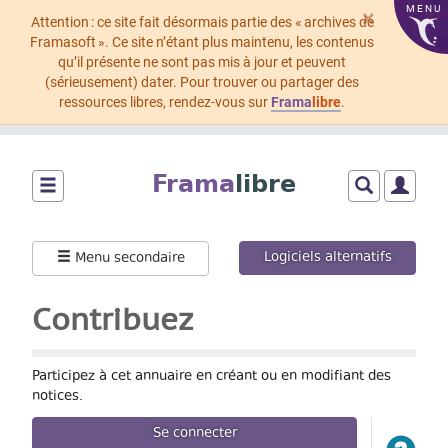
MENU
×
Attention : ce site fait désormais partie des « archives de
Framasoft ». Ce site n’étant plus maintenu, les contenus
qu’il présente ne sont pas mis à jour et peuvent
(sérieusement) dater. Pour trouver ou partager des
ressources libres, rendez-vous sur
Frama
libre
.
Aller
au
Frama
libre
contenu
principal
Montrer/cacher
Montrer/cach
Montrer
le
le
le
menu
formulaire
menu
Logiciels alternatifs
Menu secondaire
principal
de
utilisat
recherche
Contribuez
Participez à cet annuaire en créant ou en modifiant des
notices.
Se connecter