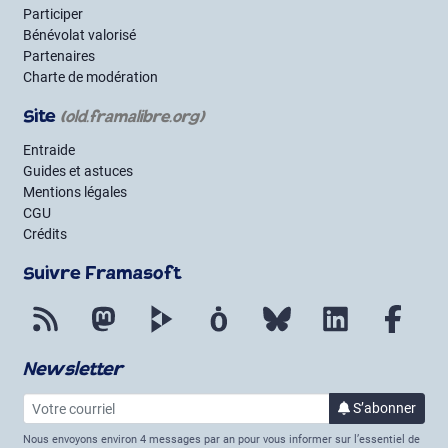
Participer
Bénévolat valorisé
Partenaires
Charte de modération
Site
(old.framalibre.org)
Entraide
Guides et astuces
Mentions légales
CGU
Crédits
Suivre Framasoft
Flux RSS
Mastodon
PeerTube
Mobilizon
Bluesky
LinkedIn
Face
Newsletter
Votre courriel
S’abonner
à la lettre 
Nous envoyons environ 4 messages par an pour vous informer sur l’essentiel de