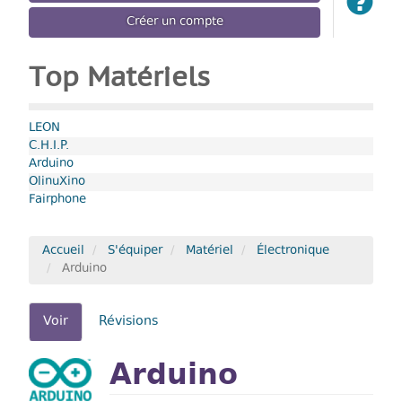
Créer un compte
Top Matériels
LEON
C.H.I.P.
Arduino
OlinuXino
Fairphone
Accueil
S'équiper
Matériel
Électronique
Arduino
Onglets
Voir
(onglet
Révisions
actif)
principaux
Arduino