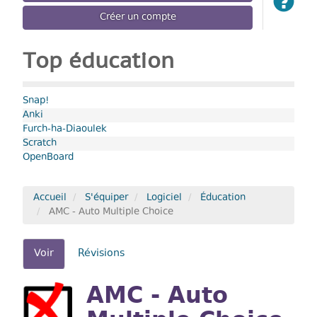
Créer un compte
Top éducation
Snap!
Anki
Furch-ha-Diaoulek
Scratch
OpenBoard
Accueil
S'équiper
Logiciel
Éducation
AMC - Auto Multiple Choice
Onglets
Voir
(onglet
Révisions
actif)
principaux
AMC - Auto