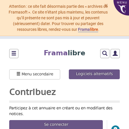
MENU
×
Attention : ce site fait désormais partie des « archives de
Framasoft ». Ce site n’étant plus maintenu, les contenus
qu’il présente ne sont pas mis à jour et peuvent
(sérieusement) dater. Pour trouver ou partager des
ressources libres, rendez-vous sur
Frama
libre
.
Aller
au
Frama
libre
contenu
principal
Montrer/cacher
Montrer/cach
Montrer
le
le
le
menu
formulaire
menu
Logiciels alternatifs
Menu secondaire
principal
de
utilisat
recherche
Contribuez
Participez à cet annuaire en créant ou en modifiant des
notices.
Se connecter