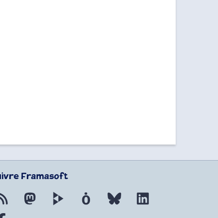
uivre Framasoft
Flux RSS
Mastodon
PeerTube
Mobilizon
Bluesky
LinkedIn
Facebook