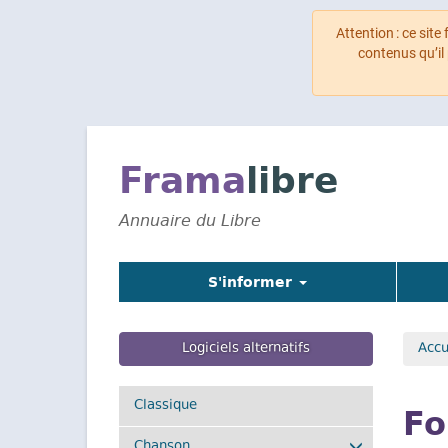
Attention : ce site
contenus qu’il
Aller
au
contenu
Frama
libre
principal
Annuaire du Libre
S'informer
Logiciels alternatifs
Accu
Classique
Fo
Chanson