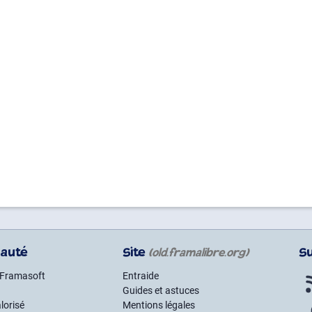
auté
Site
S
(old.framalibre.org)
 Framasoft
Entraide
Guides et astuces
lorisé
Mentions légales