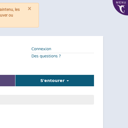
MENU
×
aintenu, les
ouver ou
Connexion
Des questions ?
l)
S'entourer