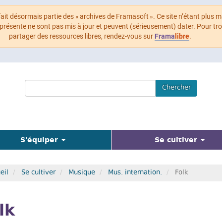
 fait désormais partie des « archives de Framasoft ». Ce site n’étant plus m
 présente ne sont pas mis à jour et peuvent (sérieusement) dater. Pour tr
partager des ressources libres, rendez-vous sur
Frama
libre
.
Search
Chercher
Terms
(actue
S'équiper
Se cultiver
eil
Se cultiver
Musique
Mus. internation.
Folk
lk