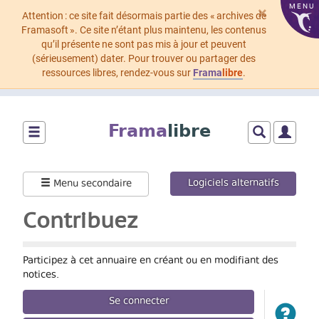
MENU
×
Attention : ce site fait désormais partie des « archives de
Framasoft ». Ce site n’étant plus maintenu, les contenus
qu’il présente ne sont pas mis à jour et peuvent
(sérieusement) dater. Pour trouver ou partager des
ressources libres, rendez-vous sur
Frama
libre
.
Aller
au
Frama
libre
contenu
principal
Montrer/cacher
Montrer/cach
Montrer
le
le
le
menu
formulaire
menu
Logiciels alternatifs
Menu secondaire
principal
de
utilisat
recherche
Contribuez
Participez à cet annuaire en créant ou en modifiant des
notices.
Se connecter