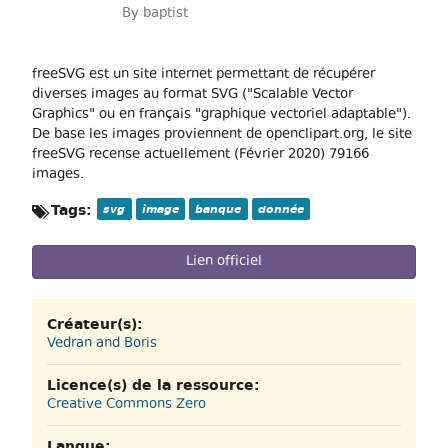
By
baptist
freeSVG est un site internet permettant de récupérer
diverses images au format SVG ("Scalable Vector
Graphics" ou en français "graphique vectoriel adaptable").
De base les images proviennent de openclipart.org, le site
freeSVG recense actuellement (Février 2020) 79166
images.
Tags:
svg
image
banque
donnée
Lien officiel
Créateur(s):
Vedran and Boris
Licence(s) de la ressource:
Creative Commons Zero
Langue: