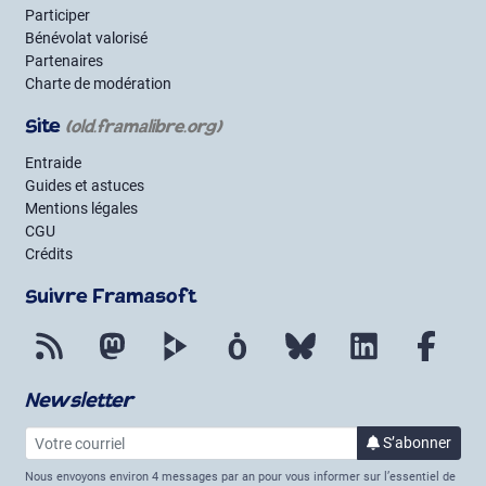
Participer
Bénévolat valorisé
Partenaires
Charte de modération
Site
(old.framalibre.org)
Entraide
Guides et astuces
Mentions légales
CGU
Crédits
Suivre Framasoft
Flux RSS
Mastodon
PeerTube
Mobilizon
Bluesky
LinkedIn
Face
Newsletter
Votre courriel
S’abonner
à la lettre 
Nous envoyons environ 4 messages par an pour vous informer sur l’essentiel de