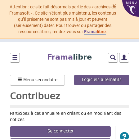
MENU
×
Attention : ce site fait désormais partie des « archives de
Framasoft ». Ce site n’étant plus maintenu, les contenus
qu’il présente ne sont pas mis à jour et peuvent
(sérieusement) dater. Pour trouver ou partager des
ressources libres, rendez-vous sur
Frama
libre
.
Aller
au
Frama
libre
contenu
principal
Montrer/cacher
Montrer/cach
Montrer
le
le
le
menu
formulaire
menu
Logiciels alternatifs
Menu secondaire
principal
de
utilisat
recherche
Contribuez
Participez à cet annuaire en créant ou en modifiant des
notices.
Se connecter