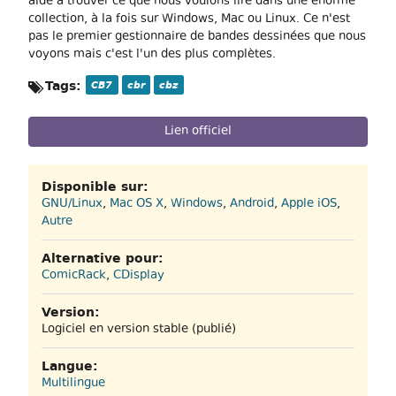
aide à trouver ce que nous voulons lire dans une énorme
collection, à la fois sur Windows, Mac ou Linux. Ce n'est
pas le premier gestionnaire de bandes dessinées que nous
voyons mais c'est l'un des plus complètes.
Tags:
CB7
cbr
cbz
Lien officiel
Disponible sur:
GNU/Linux
,
Mac OS X
,
Windows
,
Android
,
Apple iOS
,
Autre
Alternative pour:
ComicRack
,
CDisplay
Version:
Logiciel en version stable (publié)
Langue:
Multilingue