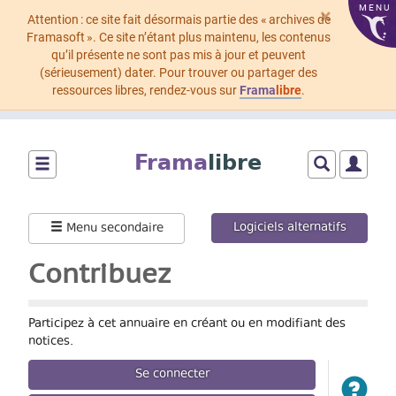
MENU
×
Attention : ce site fait désormais partie des « archives de
Framasoft ». Ce site n’étant plus maintenu, les contenus
qu’il présente ne sont pas mis à jour et peuvent
(sérieusement) dater. Pour trouver ou partager des
ressources libres, rendez-vous sur
Frama
libre
.
Aller
au
Frama
libre
contenu
principal
Montrer/cacher
Montrer/cach
Montrer
le
le
le
menu
formulaire
menu
Logiciels alternatifs
Menu secondaire
principal
de
utilisat
recherche
Contribuez
Participez à cet annuaire en créant ou en modifiant des
notices.
Se connecter