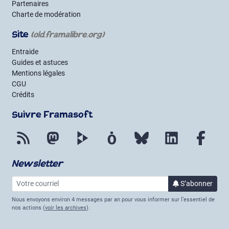
Partenaires
Charte de modération
Site
(old.framalibre.org)
Entraide
Guides et astuces
Mentions légales
CGU
Crédits
Suivre Framasoft
Flux RSS
Mastodon
PeerTube
Mobilizon
Bluesky
LinkedIn
Face
Newsletter
Votre courriel
S’abonner
à la lettre 
Nous envoyons environ 4 messages par an pour vous informer sur l’essentiel de
nos actions (
voir les archives
).