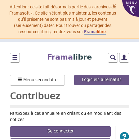
MENU
×
Attention : ce site fait désormais partie des « archives de
Framasoft ». Ce site n’étant plus maintenu, les contenus
qu’il présente ne sont pas mis à jour et peuvent
(sérieusement) dater. Pour trouver ou partager des
ressources libres, rendez-vous sur
Frama
libre
.
Aller
au
Frama
libre
contenu
principal
Montrer/cacher
Montrer/cach
Montrer
le
le
le
menu
formulaire
menu
Logiciels alternatifs
Menu secondaire
principal
de
utilisat
recherche
Contribuez
Participez à cet annuaire en créant ou en modifiant des
notices.
Se connecter