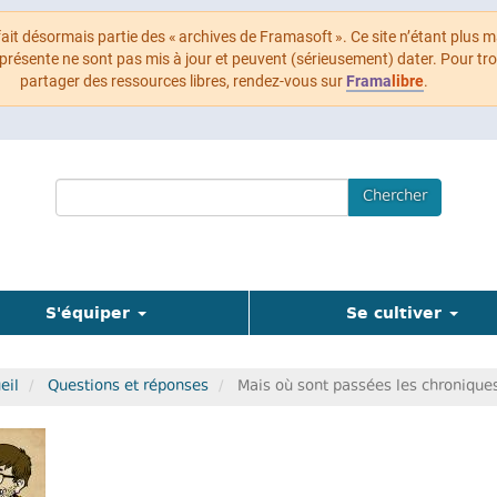
 fait désormais partie des « archives de Framasoft ». Ce site n’étant plus m
 présente ne sont pas mis à jour et peuvent (sérieusement) dater. Pour tr
partager des ressources libres, rendez-vous sur
Frama
libre
.
Search
Chercher
Terms
S'équiper
Se cultiver
eil
Questions et réponses
Mais où sont passées les chronique