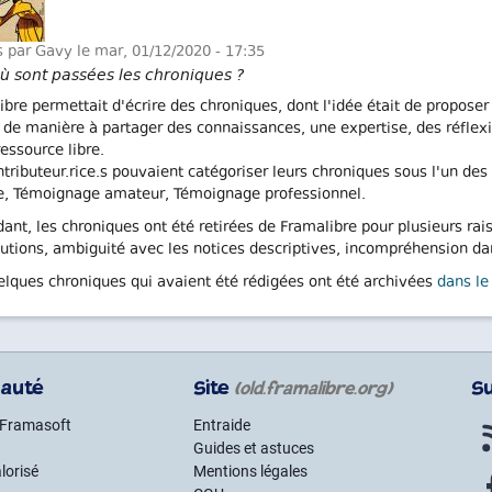
s par
Gavy
le mar, 01/12/2020 - 17:35
ù sont passées les chroniques ?
ibre permettait d'écrire des chroniques, dont l'idée était de proposer
, de manière à partager des connaissances, une expertise, des réflexio
essource libre.
ntributeur.rice.s pouvaient catégoriser leurs chroniques sous l'un d
ue, Témoignage amateur, Témoignage professionnel.
ant, les chroniques ont été retirées de Framalibre pour plusieurs rai
butions, ambiguité avec les notices descriptives, incompréhension dans
elques chroniques qui avaient été rédigées ont été archivées
dans le
auté
Site
S
(old.framalibre.org)
 Framasoft
Entraide
Guides et astuces
lorisé
Mentions légales