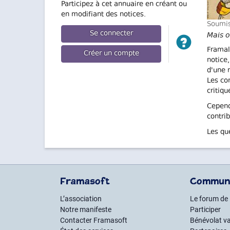
Participez à cet annuaire en créant ou
en modifiant des notices.
Soumi
Se connecter
Mais o
Framal
Créer un compte
notice
d'une r
Les co
critiq
Cepend
contri
Les qu
Framasoft
Commun
L’association
Le forum de
Notre manifeste
Participer
Contacter Framasoft
Bénévolat va