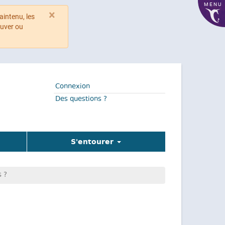
MENU
×
aintenu, les
ouver ou
Connexion
Des questions ?
S'entourer
s ?