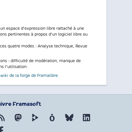
 un espace d'expression libre rattaché à une
ns pertinentes à propos d'un logiciel libre ou
es ces quatre modes : Analyse technique, Revue
sons : difficulté de modération, manque de
 l'utilisation.
 wiki de la forge de Framalibre.
uivre Framasoft
Flux RSS
Mastodon
PeerTube
Mobilizon
Bluesky
LinkedIn
Facebook