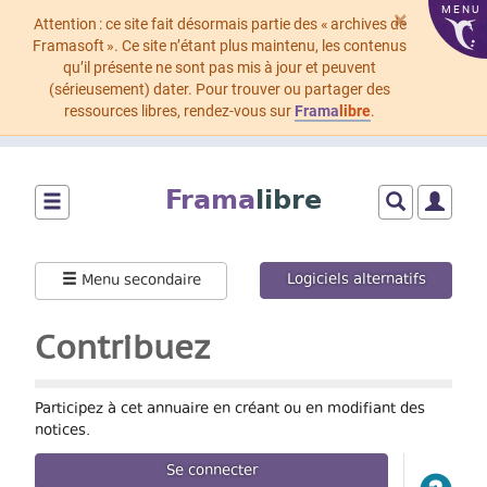
MENU
×
Attention : ce site fait désormais partie des « archives de
Framasoft ». Ce site n’étant plus maintenu, les contenus
qu’il présente ne sont pas mis à jour et peuvent
(sérieusement) dater. Pour trouver ou partager des
ressources libres, rendez-vous sur
Frama
libre
.
Aller
au
Frama
libre
contenu
principal
Montrer/cacher
Montrer/cach
Montrer
le
le
le
menu
formulaire
menu
Logiciels alternatifs
Menu secondaire
principal
de
utilisat
recherche
Contribuez
Participez à cet annuaire en créant ou en modifiant des
notices.
Se connecter