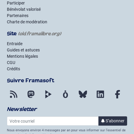
Participer
Bénévolat valorisé
Partenaires
Charte de modération
Site
(old.framalibre.org)
Entraide
Guides et astuces
Mentions légales
CGU
Crédits
Suivre Framasoft
Flux RSS
Mastodon
PeerTube
Mobilizon
Bluesky
LinkedIn
Face
Newsletter
Votre courriel
S’abonner
à la lettre 
Nous envoyons environ 4 messages par an pour vous informer sur l’essentiel de