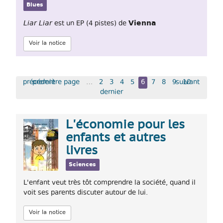
Blues
Vienna
Liar Liar
est un EP (4 pistes) de
Voir la notice
précédent
première page
…
2
3
4
5
6
7
8
9
suivant
10
dernier
L'économie pour les
enfants et autres
livres
Sciences
L'enfant veut très tôt comprendre la société, quand il
voit ses parents discuter autour de lui.
Voir la notice