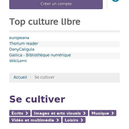
Créer un compte
Top culture libre
europeana
Thorium reader
DanyCaligula
Gallica - Bibliothèque numérique
WikiLerni
Accueil
Se cultiver
Se cultiver
Écrits
Images et arts visuels
Musique
Vidéo et multimédia
Loisirs