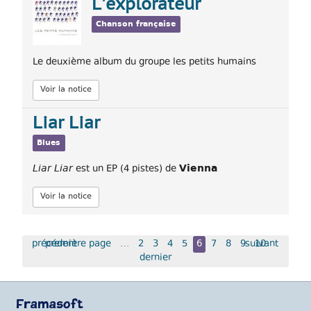
L'explorateur
Chanson française
Le deuxième album du groupe les petits humains
Voir la notice
Liar Liar
Blues
Vienna
Liar Liar
est un EP (4 pistes) de
Voir la notice
précédent
première page
…
2
3
4
5
6
7
8
9
suivant
10
dernier
Framasoft