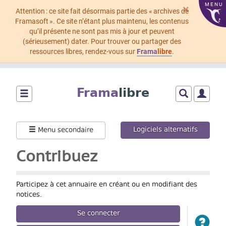
MENU
×
Attention : ce site fait désormais partie des « archives de
Framasoft ». Ce site n’étant plus maintenu, les contenus
qu’il présente ne sont pas mis à jour et peuvent
(sérieusement) dater. Pour trouver ou partager des
ressources libres, rendez-vous sur
Frama
libre
.
Aller
au
Frama
libre
contenu
principal
Montrer/cacher
Montrer/cach
Montrer
le
le
le
menu
formulaire
menu
Logiciels alternatifs
Menu secondaire
principal
de
utilisat
recherche
Contribuez
Participez à cet annuaire en créant ou en modifiant des
notices.
Se connecter