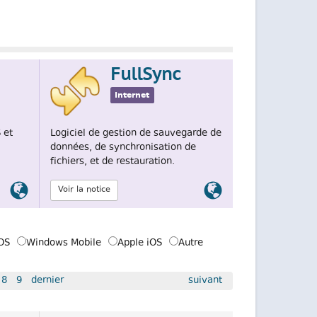
FullSync
Internet
 et
Logiciel de gestion de sauvegarde de
données, de synchronisation de
fichiers, et de restauration.
Lien
Lien
Voir la notice
officiel
officiel
OS
Windows Mobile
Apple iOS
Autre
8
9
dernier
suivant