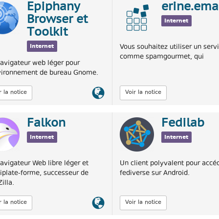
Epiphany
erine.ema
Browser et
Internet
Toolkit
Internet
Vous souhaitez utiliser un serv
comme spamgourmet, qui
avigateur web léger pour
vironnement de bureau Gnome.
Lien
r la notice
Voir la notice
officiel
Falkon
Fedilab
Internet
Internet
avigateur Web libre léger et
Un client polyvalent pour accé
iplate-forme, successeur de
fediverse sur Android.
illa.
Lien
r la notice
Voir la notice
officiel