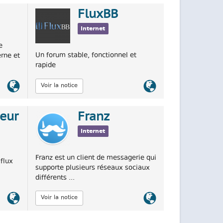
FluxBB
Internet
e
Un forum stable, fonctionnel et
rne et
rapide
Lien
Lien
Voir la notice
officiel
officiel
teur
Franz
Internet
Franz est un client de messagerie qui
 flux
supporte plusieurs réseaux sociaux
différents ...
Lien
Lien
Voir la notice
officiel
officiel