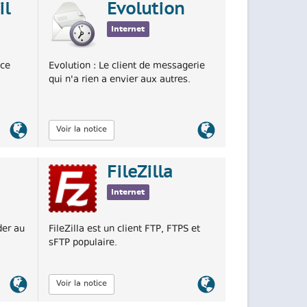
il
Evolution
Internet
ice
Evolution : Le client de messagerie
qui n'a rien a envier aux autres.
Lien
Lien
Voir la notice
officiel
officiel
FileZilla
Internet
der au
FileZilla est un client FTP, FTPS et
sFTP populaire.
Lien
Lien
Voir la notice
officiel
officiel