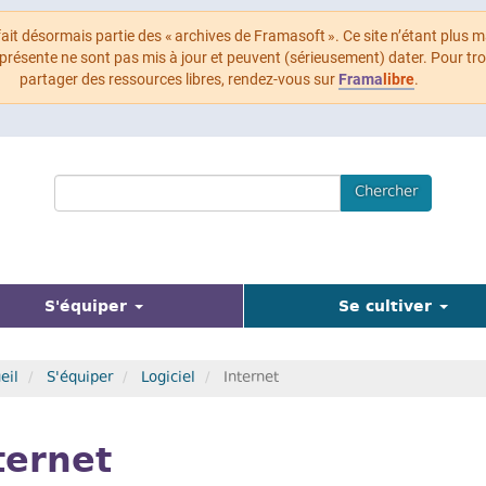
 fait désormais partie des « archives de Framasoft ». Ce site n’étant plus m
 présente ne sont pas mis à jour et peuvent (sérieusement) dater. Pour tr
partager des ressources libres, rendez-vous sur
Frama
libre
.
Search
Chercher
Terms
(actuel)
S'équiper
Se cultiver
eil
S'équiper
Logiciel
Internet
ternet