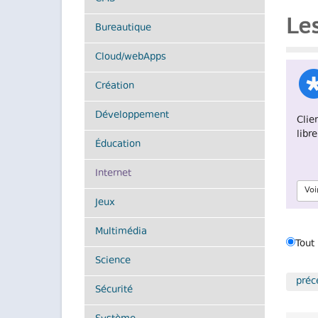
Le
Bureautique
Cloud/webApps
Création
Développement
Clie
libr
Éducation
(actuel)
Internet
Voi
Jeux
Multimédia
Tout
Filtre
Science
par
préc
syst
Sécurité
d'exp