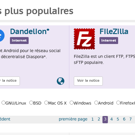
s plus populaires
Dandelion*
FileZilla
Internet
Internet
nt Android pour le réseau social
FileZilla est un client FTP, FTPS
e décentralisé Diaspora*.
sFTP populaire.
Lien
r la notice
Voir la notice
officiel
GNU/Linux
BSD
Mac OS X
Windows
Android
Firefox
r
édent
première page
1
2
3
4
5
6
7
ème
loitation