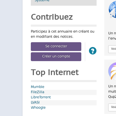
Système
Contribuez
Participez à cet annuaire en créant ou
Un n
en modifiant des notices.
l'en
Se connecter
Voi
Créer un compte
Top internet
Un n
Mumble
mult
FileZilla
QupZ
LibreTorrent
LVASI
Voi
Whoogle