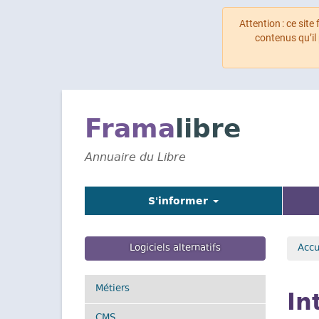
Attention : ce site
contenus qu’il
Aller
au
contenu
Frama
libre
principal
Annuaire du Libre
S'informer
Logiciels alternatifs
Accu
Métiers
In
CMS