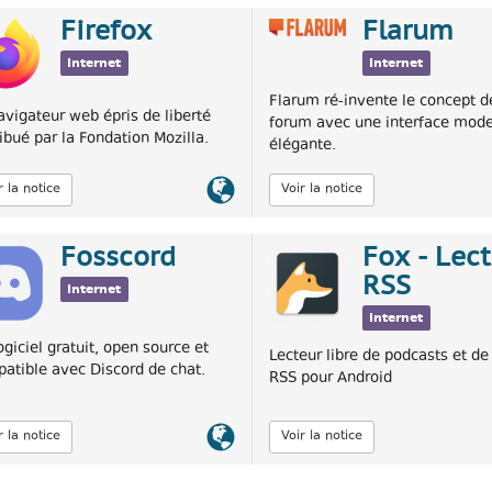
Firefox
Flarum
Internet
Internet
Flarum ré-invente le concept d
avigateur web épris de liberté
forum avec une interface mode
ribué par la Fondation Mozilla.
élégante.
Lien
r la notice
Voir la notice
officiel
Fosscord
Fox - Lec
RSS
Internet
Internet
ogiciel gratuit, open source et
Lecteur libre de podcasts et de
atible avec Discord de chat.
RSS pour Android
Lien
r la notice
Voir la notice
officiel