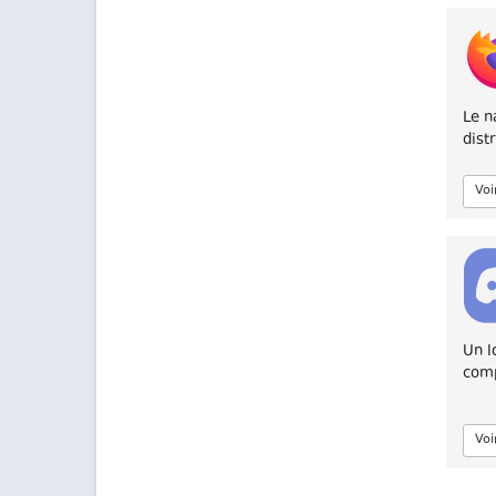
Le n
dist
Voi
Un l
comp
Voi